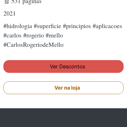
🧾 531 páginas
2021
#hidrologia #superficie #principios #aplicacoes
#carlos #rogerio #mello
#CarlosRogeriodeMello
Ver Descontos
Ver na loja