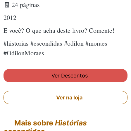
🧾 24 páginas
2012
E você? O que acha deste livro? Comente!
#historias #escondidas #odilon #moraes
#OdilonMoraes
Ver Descontos
Ver na loja
Mais sobre
Histórias