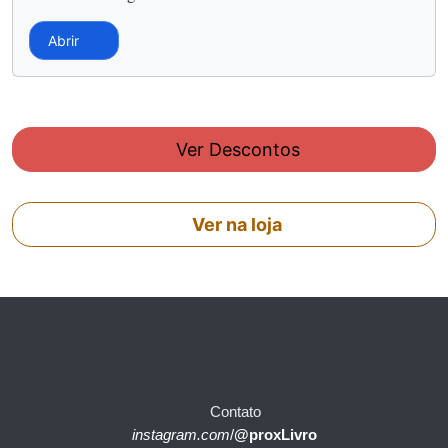
Abrir
Ver Descontos
Ver na loja
Contato
instagram.com
/
@proxLivro