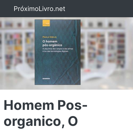
PróximoLivro.net
Homem Pos-
organico, O