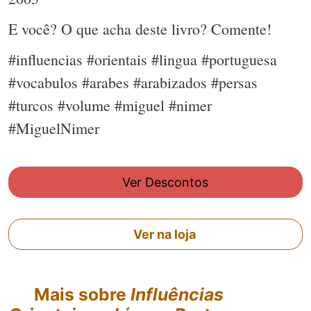
E você? O que acha deste livro? Comente!
#influencias #orientais #lingua #portuguesa
#vocabulos #arabes #arabizados #persas
#turcos #volume #miguel #nimer
#MiguelNimer
Ver Descontos
Ver na loja
Mais sobre
Influências