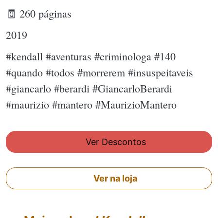
🧾 260 páginas
2019
#kendall #aventuras #criminologa #140
#quando #todos #morrerem #insuspeitaveis
#giancarlo #berardi #GiancarloBerardi
#maurizio #mantero #MaurizioMantero
Ver Descontos
Ver na loja