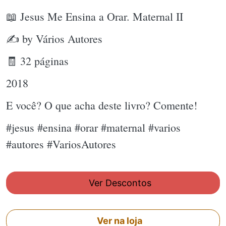
📖 Jesus Me Ensina a Orar. Maternal II
✍ by Vários Autores
🧾 32 páginas
2018
E você? O que acha deste livro? Comente!
#jesus #ensina #orar #maternal #varios
#autores #VariosAutores
Ver Descontos
Ver na loja