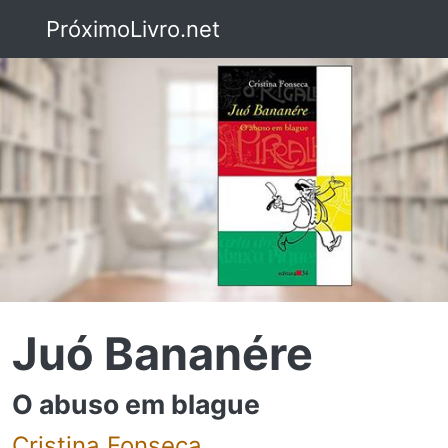
PróximoLivro.net
Juó Bananére
O abuso em blague
Cristina Fonseca