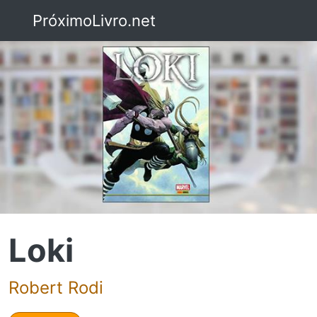
PróximoLivro.net
Loki
Robert Rodi