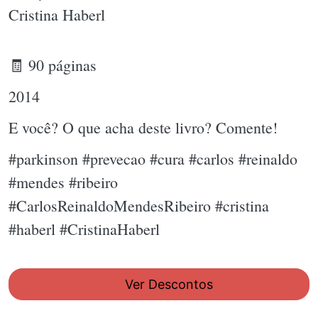
Cristina Haberl
🧾 90 páginas
2014
E você? O que acha deste livro? Comente!
#parkinson #prevecao #cura #carlos #reinaldo
#mendes #ribeiro
#CarlosReinaldoMendesRibeiro #cristina
#haberl #CristinaHaberl
Ver Descontos