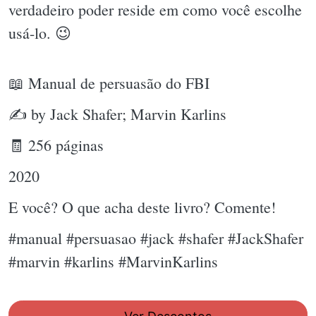
verdadeiro poder reside em como você escolhe
usá-lo. 😉
📖 Manual de persuasão do FBI
✍ by Jack Shafer; Marvin Karlins
🧾 256 páginas
2020
E você? O que acha deste livro? Comente!
#manual #persuasao #jack #shafer #JackShafer
#marvin #karlins #MarvinKarlins