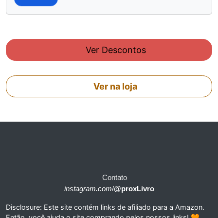
Ver Descontos
Ver na loja
Contato
instagram.com
/
@proxLivro
Disclosure: Este site contém links de afiliado para a Amazon.
Então, você ajuda o site comprando pelos nossos links! 🧡