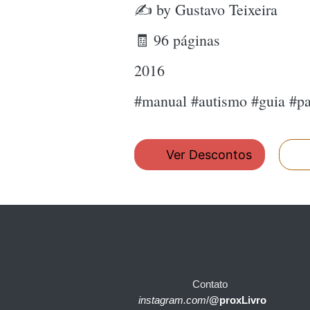
✍ by Gustavo Teixeira
🧾 96 páginas
2016
#manual #autismo #guia #pai
Ver Descontos
Contato
instagram.com
/
@proxLivro