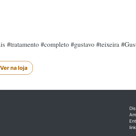
s #tratamento #completo #gustavo #teixeira #Gust
Ver na loja
Dis
Am
En
lin