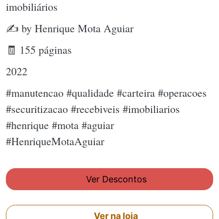
imobiliários
✍ by Henrique Mota Aguiar
🧾 155 páginas
2022
#manutencao #qualidade #carteira #operacoes
#securitizacao #recebiveis #imobiliarios
#henrique #mota #aguiar
#HenriqueMotaAguiar
Ver Descontos
Ver na loja