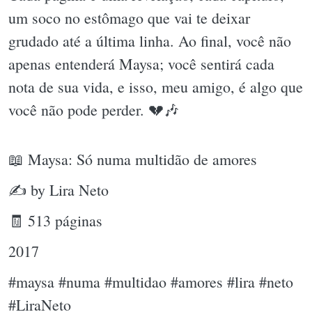
um soco no estômago que vai te deixar
grudado até a última linha. Ao final, você não
apenas entenderá Maysa; você sentirá cada
nota de sua vida, e isso, meu amigo, é algo que
você não pode perder. 💔🎶
📖 Maysa: Só numa multidão de amores
✍ by Lira Neto
🧾 513 páginas
2017
#maysa #numa #multidao #amores #lira #neto
#LiraNeto