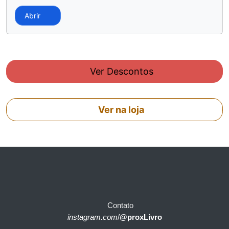
Abrir
Ver Descontos
Ver na loja
Contato
instagram.com
/
@proxLivro