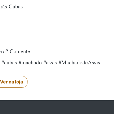
rás Cubas
ivro? Comente!
 #cubas #machado #assis #MachadodeAssis
Ver na loja