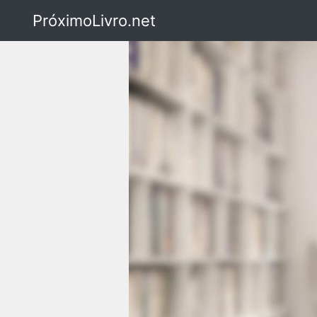
PróximoLivro.net