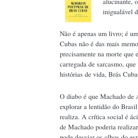
alucinante, 
inigualável 
Não é apenas um livro; é uma
Cubas não é das mais memorá
precisamente na morte que e
carregada de sarcasmo, que 
histórias de vida, Brás Cub
O diabo é que Machado de As
explorar a lentidão do Brasi
realiza. A crítica social é 
de Machado poderia realizar
pode desviar os olhos do es