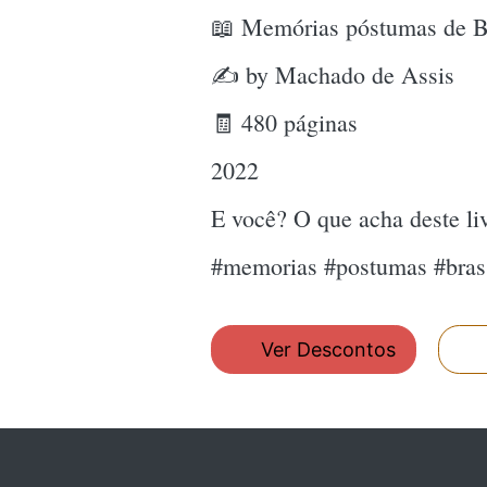
📖 Memórias póstumas de B
✍ by Machado de Assis
🧾 480 páginas
2022
E você? O que acha deste l
#memorias #postumas #bras
Ver Descontos