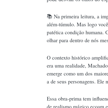
📚 Na primeira leitura, a i
além-túmulo. Mas logo você p
patética condição humana. C
olhar para dentro de nós me
O contexto histórico amplif
era uma realidade, Machado 
emerge como um dos maiores l
a de seus personagens. Ele 
Essa obra-prima tem influenc
de realismo mágico ecoam e