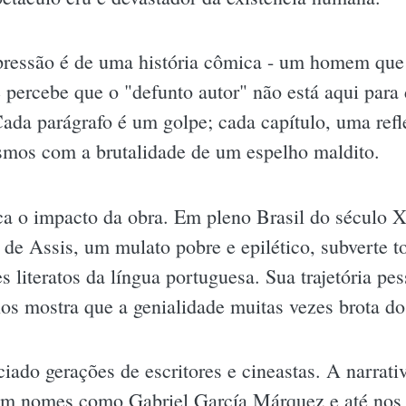
mpressão é de uma história cômica - um homem qu
ercebe que o "defunto autor" não está aqui para di
ada parágrafo é um golpe; cada capítulo, uma ref
smos com a brutalidade de um espelho maldito.
ica o impacto da obra. Em pleno Brasil do século 
de Assis, um mulato pobre e epilético, subverte to
iteratos da língua portuguesa. Sua trajetória pes
nos mostra que a genialidade muitas vezes brota do
iado gerações de escritores e cineastas. A narrati
m nomes como Gabriel García Márquez e até nos 