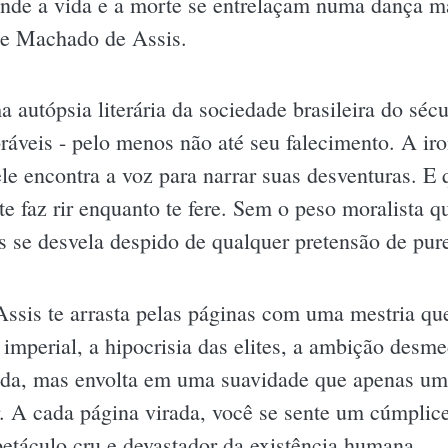
onde a vida e a morte se entrelaçam numa dança 
de Machado de Assis.
 autópsia literária da sociedade brasileira do sé
veis - pelo menos não até seu falecimento. A iro
le encontra a voz para narrar suas desventuras. E
te faz rir enquanto te fere. Sem o peso moralista 
as se desvela despido de qualquer pretensão de pur
sis te arrasta pelas páginas com uma mestria que 
l imperial, a hipocrisia das elites, a ambição des
ácida, mas envolta em uma suavidade que apenas um
. A cada página virada, você se sente um cúmplic
petáculo cru e devastador da existência humana.