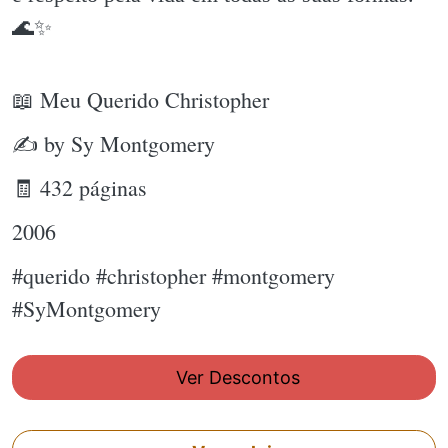
🌊✨️
📖 Meu Querido Christopher
✍ by Sy Montgomery
🧾 432 páginas
2006
#querido #christopher #montgomery
#SyMontgomery
Ver Descontos