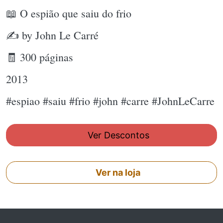
📖 O espião que saiu do frio
✍ by John Le Carré
🧾 300 páginas
2013
#espiao #saiu #frio #john #carre #JohnLeCarre
Ver Descontos
Ver na loja