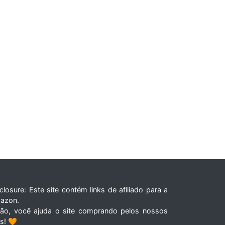
closure: Este site contém links de afiliado para a
azon.
tão, você ajuda o site comprando pelos nossos
ks! 🧡