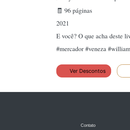
🧾 96 páginas
2021
E você? O que acha deste l
#mercador #veneza #willia
Ver Descontos
Contato