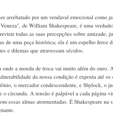
 ser arrebatado por um vendaval emocional como j
Veneza", de William Shakespeare, é uma verdadei
 revirar todas as suas percepções sobre amizade, j
nas de uma peça histórica; ela é um espelho feroz 
es e dilemas que atravessam séculos.
onde a moeda de troca vai muito além do ouro. A
ulnerabilidade da nossa condição é exposta até os
ntônio, o mercador condescendente, e Shylock, o j
 o circunda. A tensão é palpável a cada página vi
om essas almas atormentadas. É Shakespeare na s
piante.