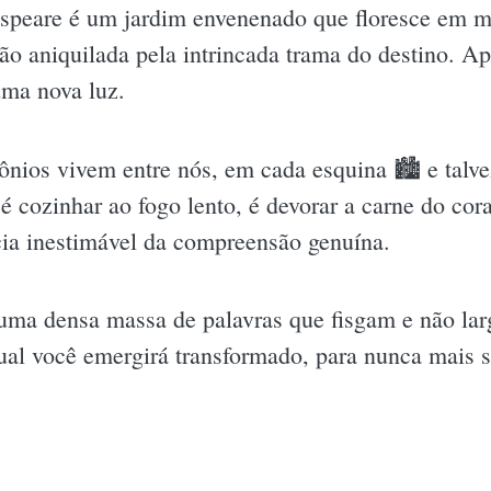
espeare é um jardim envenenado que floresce em múl
 aniquilada pela intrincada trama do destino. Apó
uma nova luz.
ônios vivem entre nós, em cada esquina 🏙 e talv
é cozinhar ao fogo lento, é devorar a carne do co
cia inestimável da compreensão genuína.
numa densa massa de palavras que fisgam e não la
ual você emergirá transformado, para nunca mais 