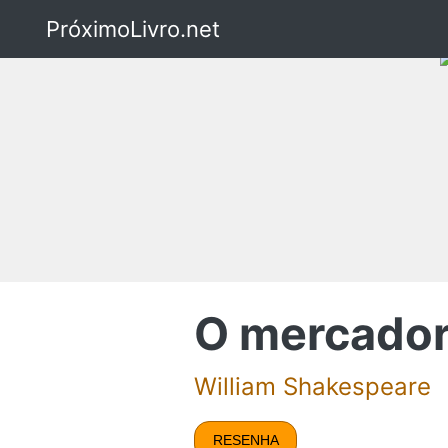
PróximoLivro.net
O mercador
William Shakespeare
RESENHA