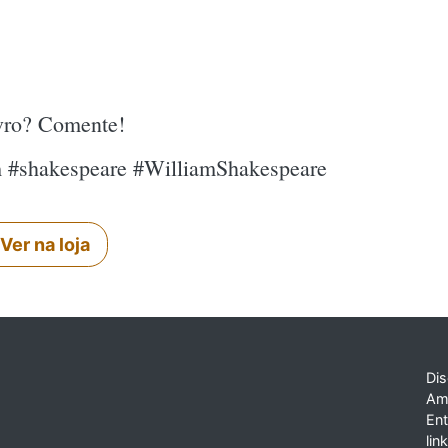
ivro? Comente!
m #shakespeare #WilliamShakespeare
Ver na loja
Dis
Am
En
lin