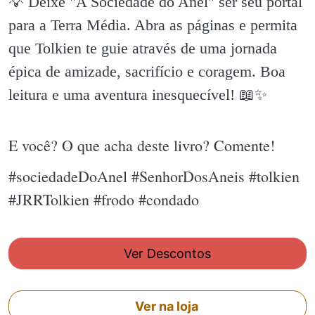
💡 Deixe "A Sociedade do Anel" ser seu portal
para a Terra Média. Abra as páginas e permita
que Tolkien te guie através de uma jornada
épica de amizade, sacrifício e coragem. Boa
leitura e uma aventura inesquecível! 📖✨️
E você? O que acha deste livro? Comente!
#sociedadeDoAnel #SenhorDosAneis #tolkien
#JRRTolkien #frodo #condado
Ver Descontos
Ver na loja