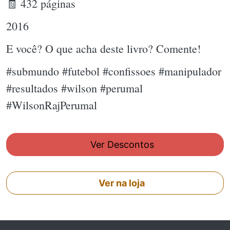
🧾 432 páginas
2016
E você? O que acha deste livro? Comente!
#submundo #futebol #confissoes #manipulador
#resultados #wilson #perumal
#WilsonRajPerumal
Ver Descontos
Ver na loja