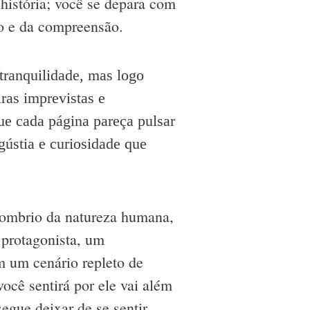
história; você se depara com
ão e da compreensão.
tranquilidade, mas logo
ras imprevistas e
ue cada página pareça pulsar
gústia e curiosidade que
sombrio da natureza humana,
protagonista, um
m um cenário repleto de
ocê sentirá por ele vai além
egue deixar de se sentir