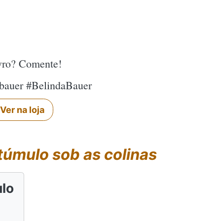
ivro? Comente!
#bauer #BelindaBauer
Ver na loja
túmulo sob as colinas
lo