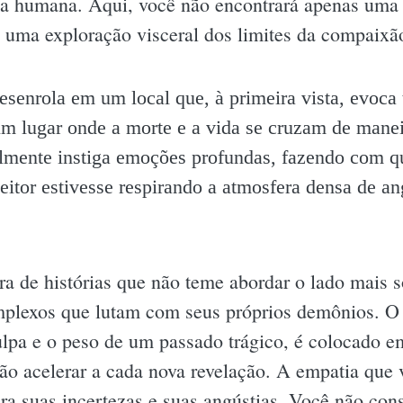
a humana. Aqui, você não encontrará apenas uma 
 uma exploração visceral dos limites da compaix
esenrola em um local que, à primeira vista, evoca 
 um lugar onde a morte e a vida se cruzam de manei
ilmente instiga emoções profundas, fazendo com q
itor estivesse respirando a atmosfera densa de an
a de histórias que não teme abordar o lado mais 
mplexos que lutam com seus próprios demônios. O 
ulpa e o peso de um passado trágico, é colocado e
o acelerar a cada nova revelação. A empatia que v
ra suas incertezas e suas angústias. Você não cons