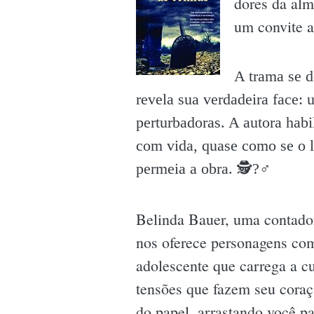
dores da alm
um convite a
A trama se d
revela sua verdadeira face:
perturbadoras. A autora hab
com vida, quase como se o le
permeia a obra. 🕵?♂️
Belinda Bauer, uma contador
nos oferece personagens co
adolescente que carrega a c
tensões que fazem seu coraçã
do papel, arrastando você pa