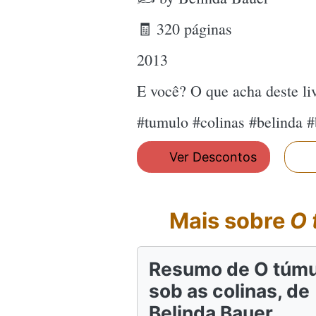
🧾 320 páginas
2013
E você? O que acha deste l
#tumulo #colinas #belinda 
Ver Descontos
Mais sobre
O 
Resumo de O túmu
sob as colinas, de
Belinda Bauer