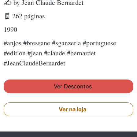
✍ by Jean Claude Bernardet
🧾 262 páginas
1990
#anjos #bressane #sganzerla #portuguese
#edition #jean #claude #bernardet
#JeanClaudeBernardet
Ver Descontos
Ver na loja