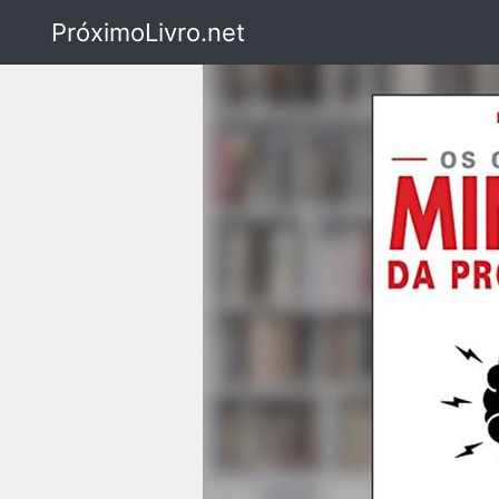
PróximoLivro.net