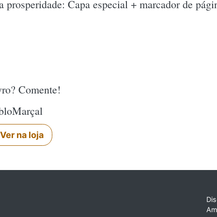
a prosperidade: Capa especial + marcador de pági
ivro? Comente!
abloMarçal
Ver na loja
Dis
Am