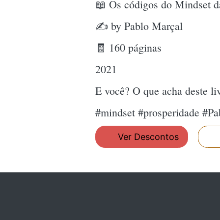
📖 Os códigos do Mindset d
✍ by Pablo Marçal
🧾 160 páginas
2021
E você? O que acha deste l
#mindset #prosperidade #P
Ver Descontos