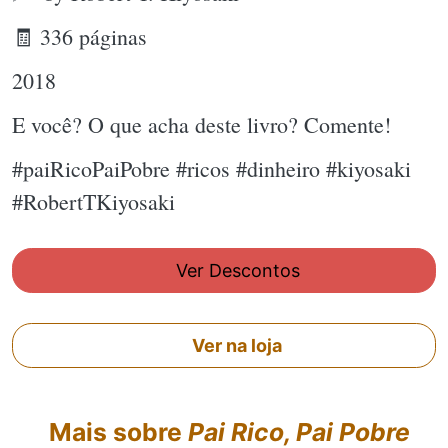
🧾 336 páginas
2018
E você? O que acha deste livro? Comente!
#paiRicoPaiPobre #ricos #dinheiro #kiyosaki
#RobertTKiyosaki
Ver Descontos
Ver na loja
Mais sobre
Pai Rico, Pai Pobre