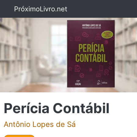
PróximoLivro.net
Perícia Contábil
Antônio Lopes de Sá