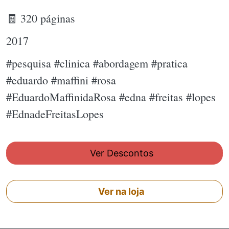
🧾 320 páginas
2017
#pesquisa #clinica #abordagem #pratica
#eduardo #maffini #rosa
#EduardoMaffinidaRosa #edna #freitas #lopes
#EdnadeFreitasLopes
Ver Descontos
Ver na loja