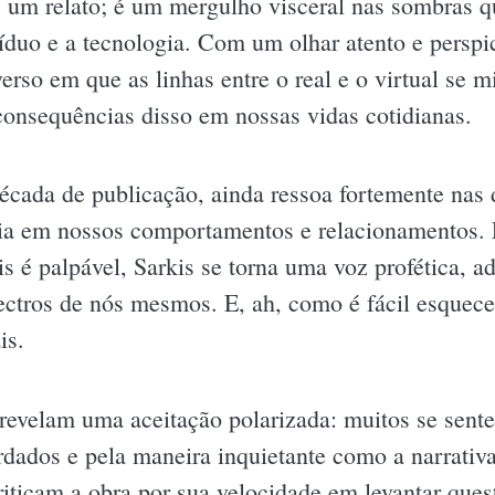
 um relato; é um mergulho visceral nas sombras q
víduo e a tecnologia. Com um olhar atento e perspic
erso em que as linhas entre o real e o virtual se m
consequências disso em nossas vidas cotidianas.
década de publicação, ainda ressoa fortemente na
gia em nossos comportamentos e relacionamentos
s é palpável, Sarkis se torna uma voz profética, a
ctros de nós mesmos. E, ah, como é fácil esquecer
is.
 revelam uma aceitação polarizada: muitos se sente
dados e pela maneira inquietante como a narrativ
criticam a obra por sua velocidade em levantar que