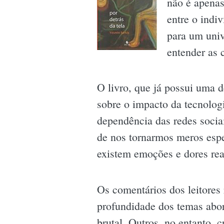
não é apenas
entre o indi
para um univ
entender as 
O livro, que já possui uma 
sobre o impacto da tecnolo
dependência das redes sociai
de nos tornarmos meros espe
existem emoções e dores rea
Os comentários dos leitores
profundidade dos temas abor
brutal. Outros, no entanto, 