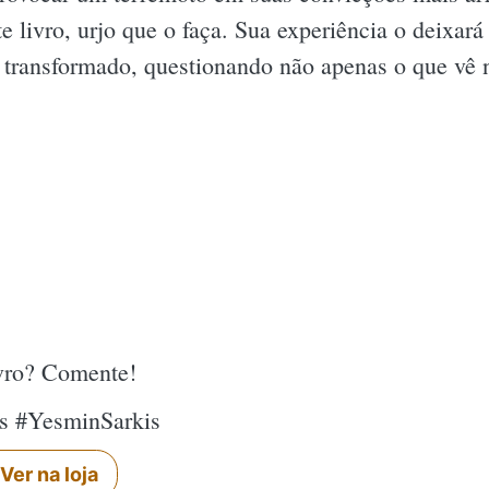
 livro, urjo que o faça. Sua experiência o deixará
ransformado, questionando não apenas o que vê n
ivro? Comente!
is #YesminSarkis
Ver na loja