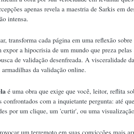
ercepções apenas revela a maestria de Sarkis em d
ão intensa.
lar, transforma cada página em uma reflexão sobre 
em expor a hipocrisia de um mundo que preza pelas
usca de validação desenfreada. A visceralidade da
s armadilhas da validação online.
la
é uma obra que exige que você, leitor, reflita s
s confrontados com a inquietante pergunta: até qu
ades por um clique, um 'curtir', ou uma visualizaçã
 provocar um terremoto em suas convicções mais ar