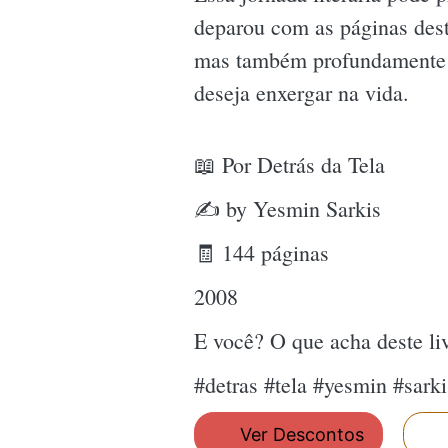
deparou com as páginas deste
mas também profundamente t
deseja enxergar na vida.
📖 Por Detrás da Tela
✍ by Yesmin Sarkis
🧾 144 páginas
2008
E você? O que acha deste l
#detras #tela #yesmin #sark
Ver Descontos