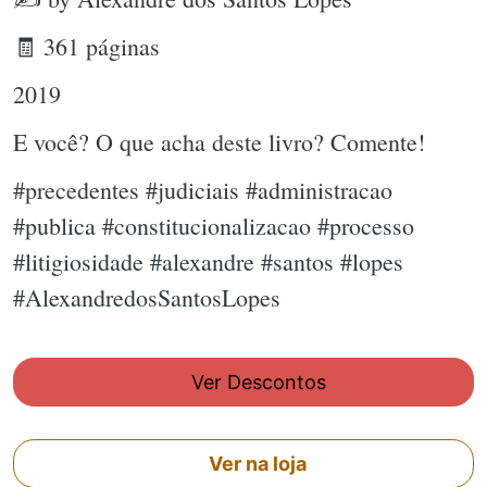
🧾 361 páginas
2019
E você? O que acha deste livro? Comente!
#precedentes #judiciais #administracao
#publica #constitucionalizacao #processo
#litigiosidade #alexandre #santos #lopes
#AlexandredosSantosLopes
Ver Descontos
Ver na loja