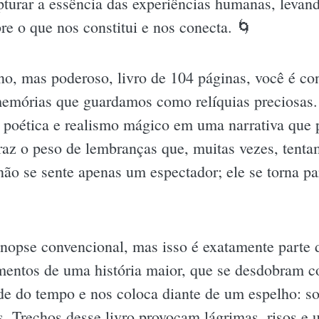
turar a essência das experiências humanas, levand
re o que nos constitui e nos conecta. 🌀
o, mas poderoso, livro de 104 páginas, você é con
 memórias que guardamos como relíquias preciosas.
a poética e realismo mágico em uma narrativa que
traz o peso de lembranças que, muitas vezes, tenta
não se sente apenas um espectador; ele se torna pa
nopse convencional, mas isso é exatamente parte d
mentos de uma história maior, que se desdobram c
ade do tempo e nos coloca diante de um espelho: s
s. Trechos desse livro provocam lágrimas, risos e 