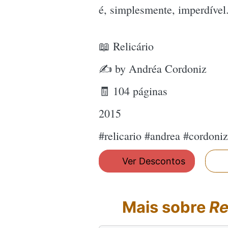
é, simplesmente, imperdível.
📖 Relicário
✍ by Andréa Cordoniz
🧾 104 páginas
2015
#relicario #andrea #cordon
Ver Descontos
Mais sobre
Re