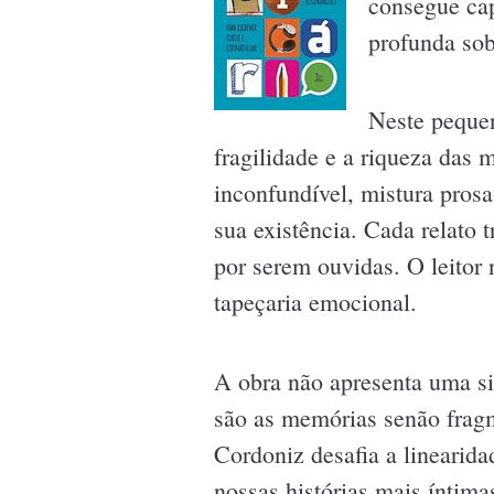
consegue cap
profunda sob
Neste pequen
fragilidade e a riqueza das
inconfundível, mistura pros
sua existência. Cada relato 
por serem ouvidas. O leitor 
tapeçaria emocional.
A obra não apresenta uma si
são as memórias senão frag
Cordoniz desafia a linearid
nossas histórias mais íntima