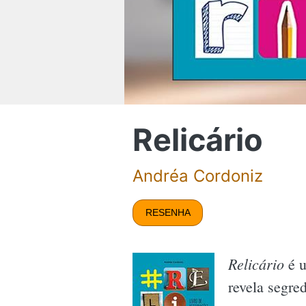
Relicário
Andréa Cordoniz
RESENHA
Relicário
é u
revela segre