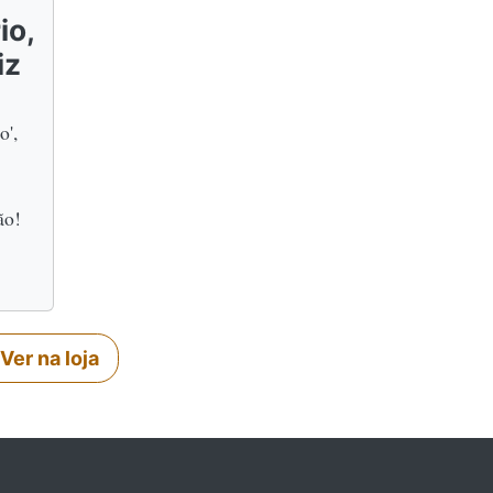
io,
iz
o',
ão!
Ver na loja