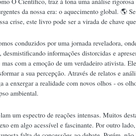
mo O Científico, traz à tona uma análise rigorosa
rgentes da nossa era: o aquecimento global. 🌎 S
sa crise, este livro pode ser a virada de chave que
omos conduzidos por uma jornada reveladora, onde
 desmistificando informações distorcidas e apres
a, mas com a emoção de um verdadeiro ativista. Ele
nsformar a sua percepção. Através de relatos e anál
ga a enxergar a realidade com novos olhos - os olh
pso ambiental.
velam um espectro de reações intensas. Muitos dest
xo em algo acessível e fascinante. Por outro lado
 suposta falta de concessões ao debate. Porém, não