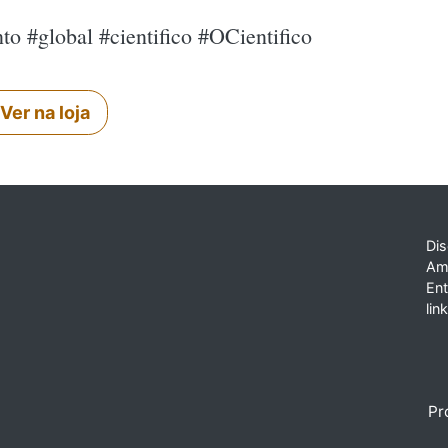
to #global #cientifico #OCientifico
Ver na loja
Dis
Am
En
lin
Pr