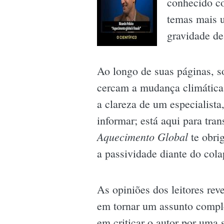
conhecido co
temas mais u
gravidade des
Ao longo de suas páginas, s
cercam a mudança climática,
a clareza de um especialist
informar; está aqui para tra
Aquecimento Global
te obri
a passividade diante do cola
As opiniões dos leitores re
em tornar um assunto comple
em criticar o autor por uma