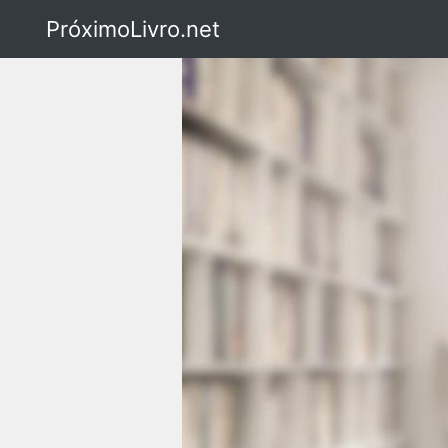
PróximoLivro.net