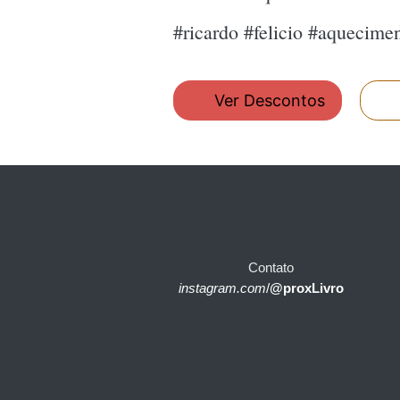
#ricardo #felicio #aquecimen
Ver Descontos
Contato
instagram.com
/
@proxLivro