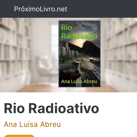
PróximoLivro.net
Rio Radioativo
Ana Luísa Abreu