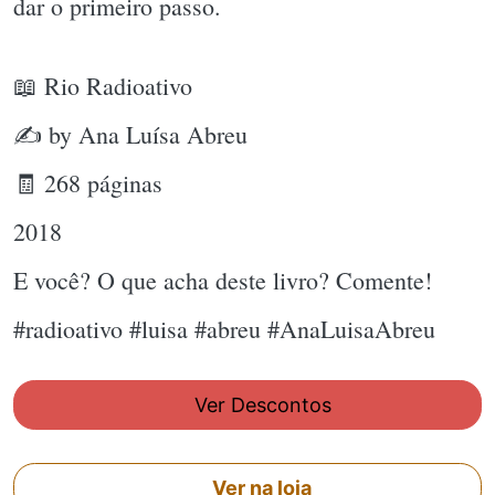
dar o primeiro passo.
📖 Rio Radioativo
✍ by Ana Luísa Abreu
🧾 268 páginas
2018
E você? O que acha deste livro? Comente!
#radioativo #luisa #abreu #AnaLuisaAbreu
Ver Descontos
Ver na loja