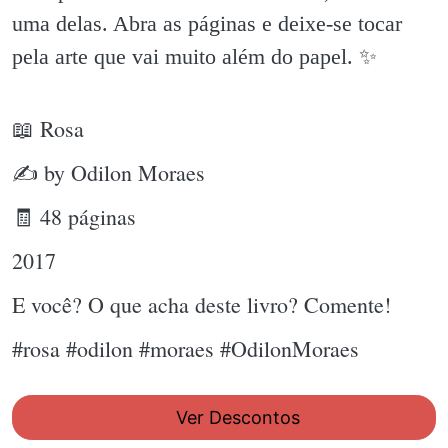
uma delas. Abra as páginas e deixe-se tocar
pela arte que vai muito além do papel. ✨️
📖 Rosa
✍ by Odilon Moraes
🧾 48 páginas
2017
E você? O que acha deste livro? Comente!
#rosa #odilon #moraes #OdilonMoraes
Ver Descontos