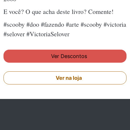
E você? O que acha deste livro? Comente!
#scooby #doo #fazendo #arte #scooby #victoria
#selover #VictoriaSelover
Ver Descontos
Ver na loja