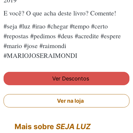
E você? O que acha deste livro? Comente!
#seja #luz #irao #chegar #tempo #certo
#repostas #pedimos #deus #acredite #espere
#mario #jose #raimondi
#MARIOJOSERAIMONDI
Ver Descontos
Ver na loja
Mais sobre
SEJA LUZ