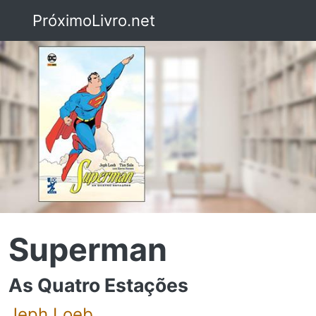
PróximoLivro.net
Superman
As Quatro Estações
Jeph Loeb