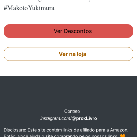
#MakotoYukimura
Ver Descontos
Ver na loja
Contato
instagram.com
/
@proxLivro
Disclosure: Este site contém links de afiliado para a Amazon.
Então, você ajuda o site comprando pelos nossos links! 🧡